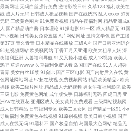
最新网址
无码白丝强行免费
激情影院日韩
久草123
福利欧美在
线
成人片无码
日韩成人极品视频
国产在线诱惑
乱人xxxxx
超黄
无码
三级黄色图片
91免费看视频
精品午夜福利网
精品亚洲成a
人
国产精品萌白酱
日本理论
91操电影
91一区
成人精品无
91国
产小视频
日韩美女免费直播
A片网站网址
激情文学色
国产主播
第37页
青久青青
日本精品在线播放
三级A片
国产日韩亚洲综合
91短视频网站
欧美骚网站
丁香五月天亚洲
欧美大粗吊人妖
深
夜福利亚洲
人兽福利导航
91叉叉操小骚逼
成人18视频
欧美大
鸡吧
草逼wwww
久草福利免费试看
岛国国产在线
91人人超碰
青青
美女白丝18禁
91肏比
国产三区电影
国产内射后入在线
黄
色网址网站网址
97超在线视
免费视频网站
精品欧美精品v
欧美
操碰
欧美二级片网址
精品成人无码视频
男女午夜福利影院
欧美
三级电影
免费黄色网址
成年版快手
日韩福利无码
四虎四房
亚
洲AV在线豆花
亚洲区成人
美女黄片免费观看
三级网站视频网
成人日韩精品
日韩福利专区
欧美二区女同
国产精品一区91
小x
导航福利
免费黄色在线视频
91原创视频
欧美日韩小视频
国产
成人在线无码
91黑料不
国产极品自拍
岛国最大色网站
精品无
码国产二品
欧美一及片
激情网婷婷
人妖大片
91天堂影视
国产