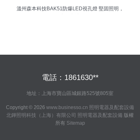
溫州森本科技BAK51防爆LED視孔燈 堅固照明，
安全守護
電話：1861630**
地址：上海市寶山區城銀路525號805室
Copyright © 2026
www.businesso.cn
照明電器及配套設備
北鏵照明科技（上海）有限公司
照明電器及配套設備
版權
所有
Sitemap