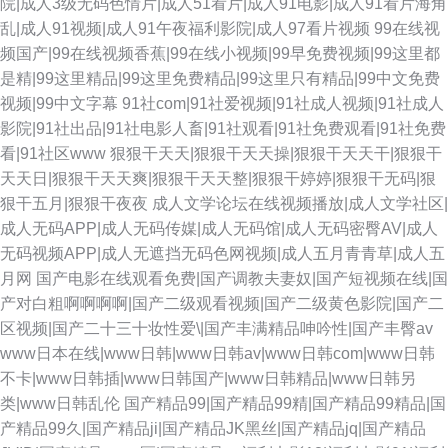
院|成人3级无码色情片|成人51看片|成人91电影|成人91看片海角
乱|成人91视频|成人91午夜福利影院|成人97看片视频
99在线视
频国产|99在线视频香蕉|99在线小视频|99早免费视频|99这里都
是精|99这里精品|99这里免费精品|99这里只有精品|99中文免费
视频|99中文字幕
91社com|91社爱视频|91社成人视频|91社成人
影院|91社出品|91社电影人畜|91社观看|91社免费观看|91社免费
看|91社区www
狠狠干天天|狠狠干天天操|狠狠干天天干|狠狠干
天天日|狠狠干天天爽|狠狠干天天整|狠狠干婷婷|狠狠干无码|狠
狠干五月|狠狠干夜夜
成人文学论坛在线视频播放|成人文学社区|
成人无码APP|成人无码传媒|成人无码馆|成人无码密臀AV|成人
无码视频APP|成人无遮挡无码色网视频|成人五月青青草|成人五
月网
国产电影在线观看免费|国产调教夫妻奴|国产短视频在线|国
产对白粗啊啊啊啊|国产二级观看视频|国产二级黄色影院|国产二
区视频|国产二十三十妆性爱\|国产丰满精品呻吟性|国产丰臀av
www日本在线|www日韩|www日韩av|www日韩com|www日韩
不卡|www日韩插|www日韩国产|www日韩精品|www日韩另
类|www日韩乱伦
国产精品99|国产精品99精|国产精品99精品|国
产精品99久|国产精品ji|国产精品JK黑丝|国产精品jq|国产精品