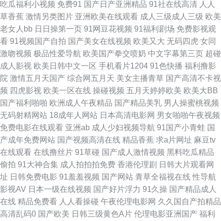
吃瓜福利小视频
免费91
国产日产亚洲精品
91社在线高清
人人
草香蕉
激情另类图片
亚洲欧美在线观看
成人三级成人三级
欧美
线操91 91永久免费看 91视频在线观看播放 91学生妹片黄com 91天堂网 91
老女人bb
日日操第一页
91网豆花视频
91福利剧场
免费影视观
看
91视频国产自拍
国产美女在线视频
欧美又大
无码四虎
女同
视频逼网站 91青青草视频在线观看 91传媒免费网站入口 91色电影蝌蚪 91
激吻视频
极品性爱导航
欧美国产拳交喷奶
中文字幕第三页
超碰
成人影视
欧美日韩中文一区
手机看片1204
91色快播
福利撸影
试香蕉视频 91社区免费在线 91人妻人精人人操 91嫩国产线观 91秘密入口
院
激情五月天国产
综合网五月天
美女主播青草
国产高清不卡视
频
四虎影视
欧美一区在线
操碰视频
五月天婷婷欧美
欧美大BB
秘在线观看 91白丝白虎萝莉 91免费公开视频观看 91视频精品网站 91丝腿
国产福利啪啪
欧洲成人午夜精品
国产精品美乳
男人操蜜桃视频
无码射精网站
18成年人网站
日本高清电影网
男女啪啪午夜视频
91国家免费在线观看 在线播放的成人 亚瑟s色网 深喉九区 欧美性精品一区
免费电影在线观看
亚洲ab
成人少妇视频导航
91国产小青蛙
国
产成年免费网站
国产视频高清在线
精品香蕉
求a片网址
麻豆tv
欧美吧第一页 91n日韩中文 91n中文字幕 91超碰在线成人蝌蚪 91传剧在线
在线观看
在线撸丝片
91草碰
国产成人激情视频
黑料吃瓜精品
偷拍
91大神合集
成人拍拍拍免费
香港伦理剧
日韩大片观看网
看 亚洲偷牌自拍 深夜电影院福利深a 日本黑料精品天堂0 日本理论 无码高清
址
日韩免费电影
91羞羞视频
国产网站
青草全福视在线
性导航
影视AV
日本一级在线视频
国产好片浮力
91久操
国产精品成人
韩日不卡一区 先锋影音女同 亚洲激喷 亚洲小说网 深夜成人福利 欧美一二三
在线
精品免费看
人人看操碰
午夜伦理电影网
久久国自产拍精品
高清乱码0
国产欧美
日韩三级黄色A片
伦理电影亚洲国产
福利
欧美久久青青草 久草福利资源 国产热婷婷 成人深夜 久久影院视频 女人心AV