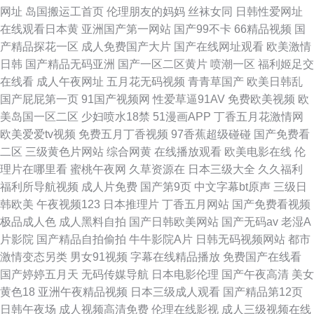
网址
岛国搬运工首页
伦理朋友的妈妈
丝袜女同
日韩性爱网址
在线观看日本黄
亚洲国产第一网站
国产99不卡
66精品视频
国
产精品探花一区
成人免费国产大片
国产在线网址观看
欧美激情
日韩
国产精品无码亚洲
国产一区二区黄片
喷潮一区
福利姬足交
在线看
成人午夜网址
五月花无码视频
青青草国产
欧美日韩乱
国产屁屁第一页
91国产视频网
性爱草逼91AV
免费欧美视频
欧
美岛国一区二区
少妇喷水18禁
51漫画APP
丁香五月花激情网
欧美爱爱tv视频
免费五月丁香视频
97香蕉超级碰碰
国产免费看
二区
三级黄色片网站
综合网黄
在线播放观看
欧美电影在线
伦
理片在哪里看
蜜桃午夜网
久草资源在
日本三级大全
久久福利
福利所导航视频
成人片免费
国产第9页
中文字幕bt原声
三级日
韩欧美
午夜视频123
日本推理片
丁香五月网站
国产免费看视频
极品成人色
成人黑料自拍
国产日韩欧美网站
国产无码av
老湿A
片影院
国产精品自拍偷拍
牛牛影院A片
日韩无码视频网站
都市
激情变态另类
男女91视频
字幕在线精品播放
免费国产在线看
国产婷婷五月天
无码传媒导航
日本电影伦理
国产午夜高清
美女
黄色18
亚洲午夜精品视频
日本三级成人观看
国产精品第12页
日韩午夜场
成人视频高清免费
伦理在线影视
成人三级视频在线