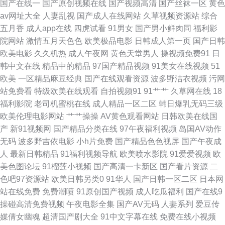
国产在线一
国产原创视频在线
国产视频高清
国产丝袜一区
黄色
av网址大全
人妻乱视
国产成人在线网站
久草视频资源站
综合
久久国产精品妞妞影院 91熟女 成人免费私人影院av 三级片亚洲无码影院 俺
五月香
成人app在线
四虎试看
91男女
国产男小鲜肉同
福利影
院网站
激情五月天色色
欧美极品电影
日韩成人第一页
国产日韩
去也网 欧美性爱原创第一页 91精品国产高清久久 九九热色色 91九色探花 国
欧美电影
久久机热
成人午夜网
黄色天堂男人
操视频免费91
日
韩中文在线
精品中的精品
97国产精品视频
91美女在线视频
51
内操B视频 手机福利视频导航0 91站色 久久免费 91黄页网站 久久精品久久
欧美
一区精品麻豆经典
国产在线观看资源
波多野洁衣视频
污网
站免费看
特级欧美在线观看
自拍视频91
91艹艹
久草网在线
18
香蕉 香蕉视频黄污在线观看 玖玖偷拍网 91熟女喷水 国产一区二区三区成人
福利影院
老司机蜜桃在线
成人精品一区二区
韩日爆乳无码三级
欧美伦理电影网站
艹艹操操
AV黄色观看网站
日韩欧美在线国
第一福利丝瓜导航 92AV免费 日本黄页 欧美视频在线直播 欧美1级黄色片 久
产
新91视频网
国产精品分类在线
97午夜福利视频
岛国AV动作
无码
波多野吉依电影
小h片免费
国产精品色色视屏
国产午夜成
热最新网址 国产网站久久 美女黄久久 美女黑丝视频网站 蜜桃视频网在线观
人
最新日韩精品
91福利视频导航
欧美喷水影院
91爱爱视频
欧
美色图论坛
91榴莲小视频
国产高清一卡新区
国产看片资源
二
看 国产ts在线 色涩叉蜜桃 欧美成人专区久久 欧美亚洲在线 女同网站在线免
色吧97资源站
欧美日韩另类0
91华人
国产日韩一区二区
日本网
站在线免费
免费潮喷
91原创国产视频
成人吃瓜福利
国产在线9
费观看 三级做爱毛片 日韩欧美乱综合 91在线播放免费视频 东方va青青在线
操碰高清免费视频
午夜电影全集
国产AV无码
人妻系列
爱豆传
媒倩女幽魂
超清国产剧大全
91中文字幕在线
免费在线小视频
豆花黑料导航 99热婷 超碰91婷婷 99国产精品99久久 大香蕉伊人av 超碰在