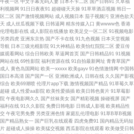
午夜一区
中文字幕无码人妻
日本不卡二区
国产日韩91
久草福
利视频网
91日日夜夜91
超碰碰天天操
91草草酒店视频
韩日一
社 91资源 五月天福利導航 丁香成人色网 91社免费入口 av在线不卡影院 91
区二区
国产激情视频网站
成人视频日本
茄子视频污
亚洲色欲天
天
成人丝瓜视频下载
日韩逼网
精东传媒入口
黄wwww色
香港
大神精品 欧美色图15P 香蕉人狼人综合 东方在线正在进入AV 欧美成久久 成
伦理电影在线
成人影院在线播放
欧美足交一区二区
91视频电影
另类四虎
亚洲东京热
国产不卡在线
91九色视频
日本天堂视频
人福利一区 69福利导航在线 av黑料在线 91成人在线初夜 一本道av福利社
导航
日本三级光棍影院
91大神精品
欧美怡红院院二区
爱豆传
媒观看网站
综合日韩欧美
草逼网首页
国产日韩精品91
91视频
91小视频在线 婷婷午夜 肏屄自拍视频 日韩无码高清一区 久re九九 91啪啪
网站在线
69性影院
福利资源在线
91自拍最新网址
青青草国产
成人
黄色岛国网站
欧美一xxxxx
欧美gayv
91色情激情网
中国韩
国产先锋AV 日本综合色网 91TV是什么 国产精品人久久精品 影音先锋AV无
国日本高清
国产国产一区
亚洲欧洲成人
日韩在线
久久国产影视
综合
欧美69潮喷
伦理片app下载
激情视频国产精品
91草莓久草
码网 久久亚洲精品波多 亚洲天堂网2026 日韩电影αν免费 91网站入口免费
超碰
成人性爱aa影院
欧美性爱插插
欧美日韩色黄片
91草莓影
院
午夜电影网久久
国产丝袜美女
国产精彩视频
操碰视屏
国产
探花精品9区 91白虎丝袜福利观看 色情下载 美女逼视频 91PRON网站 91舔
福利在线
91久久影院
免费日韩电影
日韩成人影视
欧美精品性
交
午夜宅男免费
另类亚洲色情
家庭乱伦理电影
91草B草B视频
丝足 国产精品色约约约约约 91w成人网站入口 国产精品香蕉国产 日韩人妻
国产精品熟女一
国产巨乳在线观看
四虎免费91
国内精品无码短
片
超碰成人操操
欧美猛交视频
西瓜影院在线观看
欧美做受日韩
无码98福利 97资源人妻网 免费观看日韩A片无码 91传媒免费 超碰福利导航