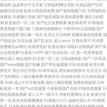
夜福利
波多野步中文字幕
日韩福利网址导航
91精品国产社区
超碰无码在线
欧美日韩高清免费
国产激情视频三区
宅男福利在
线播放
91视频污导航
国产啪亚洲国
欧美性爱密臀
疯狂少妇喷
潮
欧美肏屄一区二区
国产乱伦免费观看
偷拍草草草
97狠狠插
香蕉视频下载污版
三级黄色视频网址
午夜99
91日逼视频
国产
成在线观看
萌白酱一线天
乱伦五月天婷婷
美腿丝袜在线观看
国
产精品3p
91综合碰
国产乱女乱
成人xxxxx
日韩伦理片
91色爱
免费黄色av网址
欧美肥老妇
欧美在线tv
加勒比在线视屏
国产美
女在线免费
91香蕉污APP
国产高清自拍一区
第一页草草影院
韩日成人
精品福利
91天堂一区二区
日韩a级电影
国产二区高清
国产www视频
国产粉嫩
国产男女猛视频
91社在线看
欧美日韩
黄色片
变态另态另类2
91李宗精品
黑丝袜自慰喷水
乱伦五月
国
产无码网站
三级无毒免费
青青草51
91丝袜在线
91九色在线观
看
91插
成人中文字幕免费
成年人网站视频
免费在线影院
日本
欧美第一页
国产ts在线观看
午夜影院国产在线
91操在线观看
日
韩在线播放视频
成人大片一级天天
内射性爱网址大全
欧美社区
第一页
欧美在线视频播放
91视频污污污
超碰在线公开
AV蜜桃
吃瓜
日本欧美在线看
国产精选免费视频
国产精品91视频
69热