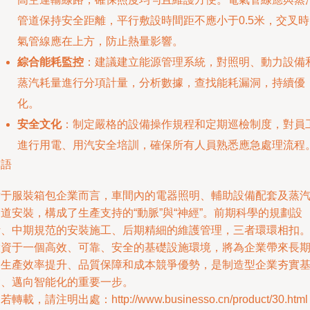
管道保持安全距離，平行敷設時間距不應小于0.5米，交叉時
氣管線應在上方，防止熱量影響。
綜合能耗監控
：建議建立能源管理系統，對照明、動力設備
蒸汽耗量進行分項計量，分析數據，查找能耗漏洞，持續優
化。
安全文化
：制定嚴格的設備操作規程和定期巡檢制度，對員
進行用電、用汽安全培訓，確保所有人員熟悉應急處理流程
結語
對于服裝箱包企業而言，車間內的電器照明、輔助設備配套及蒸
道安裝，構成了生產支持的“動脈”與“神經”。前期科學的規劃設
計、中期規范的安裝施工、后期精細的維護管理，三者環環相扣
投資于一個高效、可靠、安全的基礎設施環境，將為企業帶來長
的生產效率提升、品質保障和成本競爭優勢，是制造型企業夯實
礎、邁向智能化的重要一步。
若轉載，請注明出處：http://www.businesso.cn/product/30.html