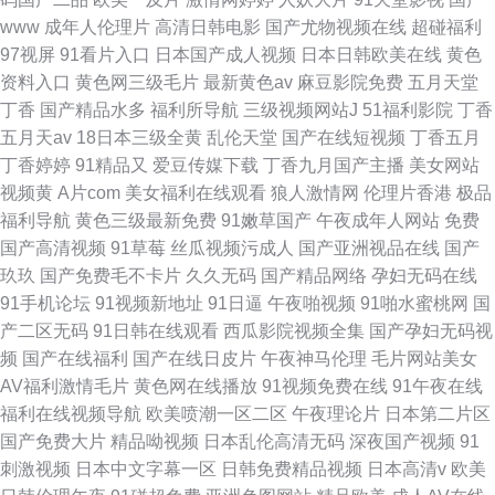
www
成年人伦理片
高清日韩电影
国产尤物视频在线
超碰福利
97视屏
91看片入口
日本国产成人视频
日本日韩欧美在线
黄色
资料入口
黄色网三级毛片
最新黄色av
麻豆影院免费
五月天堂
丁香
国产精品水多
福利所导航
三级视频网站J
51福利影院
丁香
五月天av
18日本三级全黄
乱伦天堂
国产在线短视频
丁香五月
丁香婷婷
91精品又
爱豆传媒下载
丁香九月国产主播
美女网站
视频黄
A片com
美女福利在线观看
狼人激情网
伦理片香港
极品
福利导航
黄色三级最新免费
91嫩草国产
午夜成年人网站
免费
国产高清视频
91草莓
丝瓜视频污成人
国产亚洲视品在线
国产
玖玖
国产免费毛不卡片
久久无码
国产精品网络
孕妇无码在线
91手机论坛
91视频新地址
91日逼
午夜啪视频
91啪水蜜桃网
国
产二区无码
91日韩在线观看
西瓜影院视频全集
国产孕妇无码视
频
国产在线福利
国产在线日皮片
午夜神马伦理
毛片网站美女
AV福利激情毛片
黄色网在线播放
91视频免费在线
91午夜在线
福利在线视频导航
欧美喷潮一区二区
午夜理论片
日本第二片区
国产免费大片
精品呦视频
日本乱伦高清无码
深夜国产视频
91
刺激视频
日本中文字幕一区
日韩免费精品视频
日本高清v
欧美