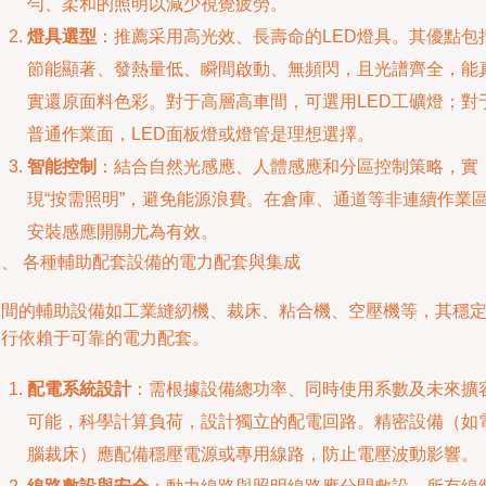
勻、柔和的照明以減少視覺疲勞。
燈具選型
：推薦采用高光效、長壽命的LED燈具。其優點包
節能顯著、發熱量低、瞬間啟動、無頻閃，且光譜齊全，能
實還原面料色彩。對于高層高車間，可選用LED工礦燈；對
普通作業面，LED面板燈或燈管是理想選擇。
智能控制
：結合自然光感應、人體感應和分區控制策略，實
現“按需照明”，避免能源浪費。在倉庫、通道等非連續作業
安裝感應開關尤為有效。
二、 各種輔助配套設備的電力配套與集成
車間的輔助設備如工業縫紉機、裁床、粘合機、空壓機等，其穩
運行依賴于可靠的電力配套。
配電系統設計
：需根據設備總功率、同時使用系數及未來擴
可能，科學計算負荷，設計獨立的配電回路。精密設備（如
腦裁床）應配備穩壓電源或專用線路，防止電壓波動影響。