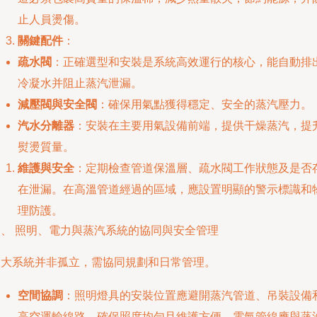
止人員燙傷。
關鍵配件
：
疏水閥
：正確選型和安裝是系統高效運行的核心，能自動排
冷凝水并阻止蒸汽泄漏。
減壓閥與安全閥
：確保用氣點獲得穩定、安全的蒸汽壓力。
汽水分離器
：安裝在主要用氣設備前端，提供干燥蒸汽，提
熨燙質量。
維護與安全
：定期檢查管道保溫層、疏水閥工作狀態及是否
在泄漏。在高溫管道經過的區域，應設置明顯的警示標識和
理防護。
四、 照明、電力與蒸汽系統的協同與安全管理
三大系統并非孤立，需協同規劃和日常管理。
空間協調
：照明燈具的安裝位置應避開蒸汽管道、吊裝設備
高空運輸線路，確保照度均勻且維護方便。電氣管線應與蒸