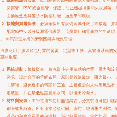
線路敷設與安全
：動力線路與照明線路應分開敷設。所有線
需穿管（PVC或金屬管）保護，防止機械損傷和火災風險。
面插座盒應具備防水防塵功能，適應車間環境。
接地與漏電保護
：必須確保所有設備金屬外殼可靠接地，并
配電箱中安裝分級漏電保護器，這是防止觸電事故的生命線
三、 蒸汽管道系統的安裝關鍵與能效管理
蒸汽廣泛用于服裝箱包行業的熨燙、定型等工藝，其管道系統的
裝至關重要。
系統規劃
：根據熨臺、蒸汽熨斗等用氣點的位置、壓力和流
需求，設計合理的管網布局。原則是管線最短、阻力最小、
向清晰，避免過多的彎頭和三通。主管道需向末端用氣點有
定坡度，并在最低點設置疏水閥，以排出冷凝水。
材料與安裝
：主管道通常使用無縫鋼管，分支管道可使用鍍
鋼管或紫銅管。所有連接必須牢固、密封，經過壓力測試。
道必須包裹高質量的保溫棉，減少熱量散失，節約能源，并