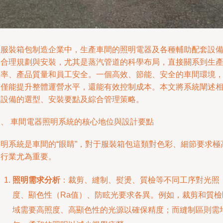
在服裝箱包制造企業中，生產車間的照明電器及各種輔助配套設
的合理規劃與安裝，尤其是蒸汽管道的科學布局，直接關系到生
效率、產品質量和員工安全。一個高效、節能、安全的車間環境
不僅能提升整體運營水平，還能有效控制成本。本文將系統闡述
關設備的選型、安裝要點及綜合管理策略。
一、 車間電器照明系統的核心地位與設計要點
照明系統是車間的“眼睛”，對于服裝箱包這類對色彩、細節要求極
的行業尤為重要。
照明需求分析
：裁剪、縫制、熨燙、質檢等不同工序對光照
度、顯色性（Ra值）、防眩光要求各異。例如，裁剪和質檢
域需要高照度、高顯色性的光源以確保精度；而縫制區則需