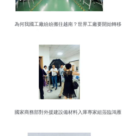
為何我國工廠紛紛搬往越南？世界工廠要開始轉移
了嗎？這3點講透照明電器及配件的產業遷移
國家商務部對外援建設備材料入庫專家組蒞臨鴻雁
電器，考察照明電器及配套設備