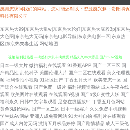
感谢您访问我们的网站，您可能还对以下资源感兴趣：贵阳呐诼
科技有限公司
东京热大99|东京热大乱w|东京热大轮奸|东京热大屁股3p|东京热
大色图|东京热大无码|东京热电影导航|东京热电影一区|东京热二
区|东京热夫妻生活
网站地图
日本一级大片
微拍福利在线观看
91香蕉APP
国产二区三区
国
一区一区三91 日韩黑丝伊人久久 九1看片 国产精品二区久久 国产午夜在线
产精品性
乱伦种子
美国伦理大片
国产二区在线观看
美女伦理视
频
福利偷拍小视频
91社区国产
丁香五月天堂
欧美变态一区
国
视频 福利社热逼 丰满熟妇大乳丰满做爰 精品久久AV大香蕉 国产69AV视频
产综合在线观看
国产免费一级片
福利视频资源站
成人午夜在线
观看
欧美图片在线观看
在线观看h视频
国产a级0
变性人妖
国产
国产精品福利探花 国产36页 91干福利视频 91视频网站链接 97精品视频 爱
福利永久
日韩中文字幕观看
足交在线播放91
丁香五月色网站
黄色3级抢网站
国产一区二区
日本一级婬片
久久免费手机视频
豆传媒悟空电影院 国产在线小视频 九九国产精 久艹网伊人 精品产品日精品
学生妹Av网站
亚洲人成免费网站
91大神自拍
福利片在线观看
国产成人内射无码
激情五月极品婷婷
国产剧情精品
成人三级伦
产品 男人天堂ay 91tv在线看 国产视频小说91 亚洲五月天丁香 韩日在线伦理