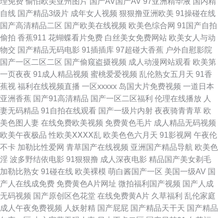
理免费
偷怕欧美亚州图片
国产AV国产AV
97亚洲精华液
国内精
自线
国产精品3级片
成年女人视频
狠狠撸亚洲欧美
91操碰在线
片 五月天色色 久久免费精品视频图片 超碰人人奸 色情五月 91社抖音在线
国产高清精品二区
国产欧美在线视频
欧美色综合网
91国产自拍
偷拍
香蕉911
花蝴蝶看片免费
白丝美女免费网站
欧美女人与动
九一社区在线观看 91v国产精品酒视频 欧美性交片深喉 91啦在线视频 国产
物交
国产精品无码电影
91插插库
97超碰大香蕉
户外自慰影院
国产一区二区二区
国产偷窥盗摄视频
成人动漫网站观看
欧美第
情侣肏屄视频 天天激情导航 91熟女在线破膜 久草精品资源站 四虎久久 91网
一页夜夜
91成人精品视频
蜜桃爱爱视频
乱伦熟女五月天
91香
蕉视
福利在线视频直播
一区xxxxx
岛国大片免费视频
一道日本
站在线观看免费 国产精品自拍一区 熟妇乱一区二区 91妻骚逼网站 欧美日韩
亚洲香蕉
国产91高清精品
国产一区二区福利
伦理在线播放
人
妻无码精品
91自拍在线观看
国产一级片内射
夜夜骑青青草
欧
中文字幕 69福利社首页 丁香五月激情一本道 日韩色影影院 日韩TV123区 99
美色图人妻
在线免费欧美视频
免费黄色毛片
成人精品无码视频
欧美午夜极品
性欧美ⅩⅩⅩⅩ乱
欧美色色六月天
91影视网
午夜伦
精品小视频 微拍福利伦理 国产激情一区 久久精品品国产 91干福利视频 成人
不卡
加勒比性爱网
青草国产在线视频
亚洲国产精品导航
欧美色
淫
波多野结依电影
91狠狠撸
成人深夜电影
精品国产美女剃毛
福利99 午夜福利电源 东方av免费观看 丝袜人妻中出无码 91看频 日韩久久
加勒比熟女
91碰在线
欧美裸模
萌白酱国产一区
美国一级AV
国
产人在线成免费
免费黄色A片网址
微拍福利国产视频
国产人成
中文 91永久免费看视频 激情综合网激情九月 香蕉蜜桃小视频 TS人妖做爱在
无码视频
国产原创区色花堂
在线免费黄A片
久草福利
乱伦家庭
成人午夜免费视频
人妖射精
国产屁屁
国产精品天干天
国产精品
线观看 免费国产三级网址 91青草草 欧美日韩sss 91性感在线 老湿影院福利