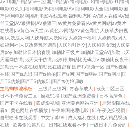
JVID|国产精品mv一区|国产精品tp
福利电影18|福利电影91|福利
电影91久久|福利电影95|福利电影AV|福利电影大全|福利电影国
产|福利电影网|福利电影在线观看|福利动态图
AV黑人在线|AV黑
丝天堂|AV狠狠操|AV狠狠干|av黄片免费看|Av黄片网站|av黄片
在线看|av黄色av天堂|av黄色av网站|AV黄色导航
人妖草少妇视
频|人妖成人网|人妖导航人妖网站|人妖第一福利|人妖调教av|人
妖福利社|人妖改造乳环调教|人妖勾引足交|人妖和美女玩|人妖皇
后poy
加勒比日本怡春院|加勒比三级片|加勒比天堂AV|加勒比天
天逼网|加勒比天天干|加勒比婷婷|加勒比无码月V|加勒比夜夜干|
加勒比一本道在线|加勒比在线密臀
国产Ts视频一区|国产ts视频
在线|国产ts思思|国产ts偷拍|国产ts网|国产ts网站|国产ts网址|国
产TS伪娘|国产TS伪娘51|国产ts伪娘调教
主站蜘蛛池模板：
三级片三级网
|
青春草成人
|
欧美二区三区
|
日本不卡免费二区
|
操妣91撸
|
国产亚洲免费看
|
日本高清色
|
国产不卡在线看
|
四虎影视城
|
亚洲黄色网站亚洲
|
老湿影院在线
看a
|
黄色网址在线播放
|
午夜韩国伦理电影
|
91午夜交换视颗
|
自慰喷水在线观看
|
中文字幕99
|
成人福利在线
|
成人精品视频
在线
|
欧美偷拍第八页
|
日韩在线观看不卡
|
一级日本片免费的
|