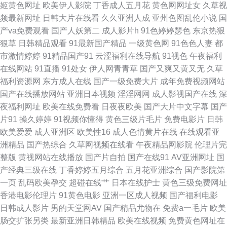
姬黄色网址
欧美伊人影院
丁香成人五月花
黄色网网址女
久草视
频最新网址
日韩大片在线看
久久亚洲人成
亚州色图乱伦小说
国
网站 欧美淫乱一区二区 日韩精品视频播放成人 欧美日韩另类国产中文 狼人
产va免费观看
国产人妖第二
成人影片h
91色婷婷瑟色
东京热狠
狠草
日韩精品观看
91最新国产精品
一级黄色网
91色色人妻
都
欧美性爱 海角社区熟女 高清打炮视频 91TV首页 91麻豆天美传媒在线 91豆
市激情婷婷
91精品国产91
云涩福利在线导航
91视色
午夜福利
在线网站
91直播
91处女
伊人网青青草
国产又爽又黄又无
久草
花影院 草莓福利导航 不卡av网 AV日韩另类 国产av深夜福利 超碰人人草尻
福利资源网
东方成人在线
国产一级免费大片
成年免费视频网站
国产在线播放网站
亚洲日本视频
淫淫网网
成人影视国产在线
深
屁 成人网站在线看 九九午夜成人剧场 欧美性爱网址 日韩网址入口 欧美日韩
夜福利网址
欧美在线免费看
日夜夜欧美
国产大片中文字幕
国产
片91
操久婷婷
91视频你懂得
黄色三级片毛片
免费电影片
日韩
成人国产 日本丁香五月 色久悠悠官方 青青草一起艹 欧美日韩国产中文另类
欧美爱爱
成人亚洲区
欧美性16
成人色情黄片在线
在线观看亚
洲精品
国产热综合
久草网视频在线看
午夜精品网影院
伦理片完
91V在线 91另类色图 91视频99视频 91黄色视频清高 91n在线网页免费 亚洲
整版
黄视网站在线播放
国产片自拍
国产在线91
AV亚洲网址
国
产经典三级在线
丁香婷婷五月综合
五月花亚洲综合
国产影院第
网站黄 91shiping在线 91Ncom黄 亚洲黄色在线视频 91猫先生81部合集 91
一页
乱码欧美孕交
超碰在线艹
日本在线护士
黄色三级免费网址
香港电影伦理片
91黄色电影
亚洲一区成人视频
国产福利电影
在线公开视频 91色综合 91黄色仓库 av首页在线 91熊猫在线 国产精品日本
日韩成人影片
男的天堂网AV
国产精品尤物在
免费a一毛片
欧美
肠交扩张另类
最新亚洲日韩精品
欧美在线视频
免费黄色网址在
免费 桃色影院 少妇精品一区二区三区 91免费看视频 91熊猫传媒成人 成人涩