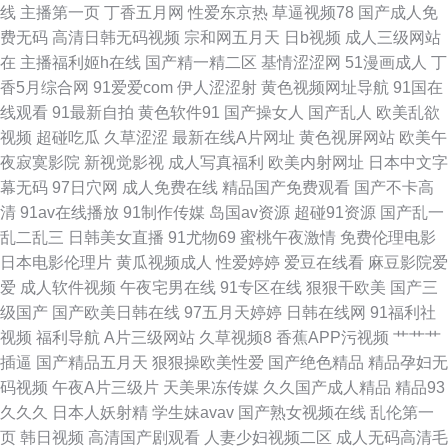
线
主播第一页
丁香五月网
性爱东京热
草逼视频78
国产成人免
费无码
高清日韩无码视频
宗和网五月天
日b视频
成人三级网站
在线 wwwsesecom 91足交网 九九青青草国内 先锋影音一本道 91自产精品
在
主播福利姬h在线
国产精一精二区
基情涩涩网
51漫画成人
丁
香5月综合网
91爱爱com
伊人涩涩射
黄色视频网址导航
91国在
国 色香蕉欧美导航 麻豆久久一二三区 91桃色国产探花 无码一一二一 91视频
线观看
91最新自拍
黄色软件91
国产操女人
国产乱人
欧美乱欲
视频
超碰吃瓜
久草涩涩
最新在线A片网址
黄色视屏网站
欧美午
福利 久荜中文字摹 先锋音影 超碰91资源网站 日韩黑丝伊人久久 91福利视频
夜寂寞影院
新视觉影视
成人写真福利
欧美内射网址
日本中文字
幕无码
97日穴网
成人免费在线
精品国产免费观看
国产不卡高
17 欧美性交A∨ 91偷拍网海角社区 欧美AA 91豆花网页电脑版 欧美久久噜噜
清
91av在线播放
91制作传媒
岛国av资源
超碰91资源
国产乱一
乱二乱三
日韩美女直播
91尤物69
蜜桃午夜激情
免费伦理电影
射 成人夜视频久久 肏屄视频看看 91传媒官网在线观看 91高清图片在线观看
日本电影伦理片
黄瓜视频成人
性爱婷婷
爱豆在线看
麻豆影院爱
爱
成人软件视频
午夜宅男在线
91专区在线
狠狠干欧美
国产三
视频 污导航福利 东方AV在线国内自拍 亚欧AV 国产第二页 91色色影院 日韩
级国产
国产欧美日韩在线
97五月天婷婷
日韩在线网
91福利社
视频
福利导航
A片三级网站
久草视频8
香蕉APP污视频
艹艹艹
有骂码中文字幕 成人午夜福利视频 a级午夜片 亚洲一本在线 日韩无码久久人
插逼
国产精品五月天
狠狠操欧美性爱
国产绝色精品
精品孕妇无
码视频
午夜A片三级片
天美果冻传媒
久久国产成人精品
精品93
妻观看 91午夜福利丝袜视频 欧美色中色色中色 91色蝌蚪 色婷婷激情 www
久久久
日本人妖射精
学生妹avav
国产熟女视频在线
乱伦第一
页
韩日视频
高清国产剧观看
人妻少妇视频二区
成人无码高清毛
国产精品黑料 欧美综合在线黄 91色涩 久久日视频资源站 91看片淫黄 毛片亚