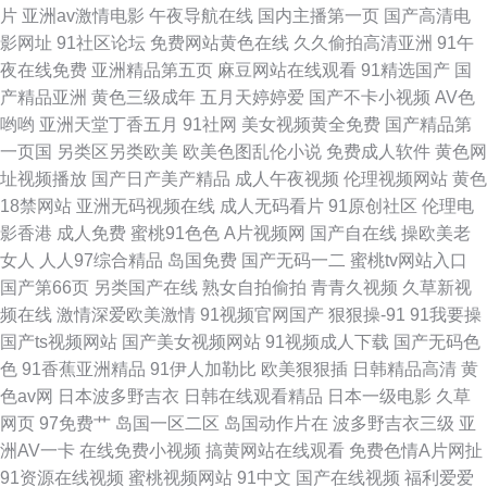
片
亚洲av激情电影
午夜导航在线
国内主播第一页
国产高清电
影网址
91社区论坛
免费网站黄色在线
久久偷拍高清亚洲
91午
洲天堂久久 91午夜福利在线观看 色先锋av资源站 97在线观看免费视屏 日韩
夜在线免费
亚洲精品第五页
麻豆网站在线观看
91精选国产
国
产精品亚洲
黄色三级成年
五月天婷婷爱
国产不卡小视频
AV色
欧美影音婷婷 欧日美天堂 92视频92自拍 97页国产精品 福利av导航亚洲 午
哟哟
亚洲天堂丁香五月
91社网
美女视频黄全免费
国产精品第
一页国
另类区另类欧美
欧美色图乱伦小说
免费成人软件
黄色网
夜蜜桃888 99视频总站 91av91se刺激 91艹逼视频软件 91n女处 91n国产黑
址视频播放
国产日产美产精品
成人午夜视频
伦理视频网站
黄色
18禁网站
亚洲无码视频在线
成人无码看片
91原创社区
伦理电
丝
影香港
成人免费
蜜桃91色色
A片视频网
国产自在线
操欧美老
女人
人人97综合精品
岛国免费
国产无码一二
蜜桃tv网站入口
国产第66页
另类国产在线
熟女自拍偷拍
青青久视频
久草新视
频在线
激情深爱欧美激情
91视频官网国产
狠狠操-91
91我要操
国产ts视频网站
国产美女视频网站
91视频成人下载
国产无码色
色
91香蕉亚洲精品
91伊人加勒比
欧美狠狠插
日韩精品高清
黄
色av网
日本波多野吉衣
日韩在线观看精品
日本一级电影
久草
网页
97免费艹
岛国一区二区
岛国动作片在
波多野吉衣三级
亚
洲AV一卡
在线免费小视频
搞黄网站在线观看
免费色情A片网扯
91资源在线视频
蜜桃视频网站
91中文
国产在线视频
福利爱爱