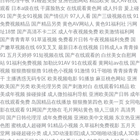
日韩伦理午夜
91碰超免费
亚洲色图网站
精品欧美
成人AV在线
观看
日本a级在线
干露脸熟女
在线观看黄色网
成人抖音
爰上碰
91
国产美女91视频
国产情侣片
97人人看
国产三级视频在线
91
免费视频精品
国产精品另类
黄色AV网站人
黄色91福利社
污网
址18禁
国产高清不卡二区
成人午夜视频免费
欧美激情福利网
国产青青青草
91草逼视频
免费看片日韩
午夜视频福利免费
国
产嫩草视频在线
69叉叉叉
最新日本在线视频
日韩成人a
青青操
91
五月天婷婷
91短视频在线
国产在线观看的
白丝美女自慰网
站
91福利免费视频
加勒比91AV
91在线观看
黄网站av在线
国产
视频
狠狠擼狠狠擼
91桃色小视频
91激情
91干啪啪
青青操青青
干
主播诱惑无码专区
欧美视频电影
91播放
麻豆桃色网站
亚洲
欧美国产另类
欧美伦理另类
国产刺激对白
在线观看91精品
欧
美成年视频
操碰操揉
成人微拍福利导航
亚洲欧美国产日韩
成年
在线观看免费
岛国精品在线播放
狠狠撸第四色
欧美一页
女同电
影在线观看
91网国产尤物在
毛片网站黄色
狼人三级片
高清男
同
国产日韩伦理淫
成年免费视频
亚洲欧美中文视频
东京热亚洲
色图
蜜桃成人超碰网
91精品小视频
久草福利免费视影
五月天
堂网
操碰超碰分类
成人3D动漫影院|成人3D啪啪动漫|成人3D影