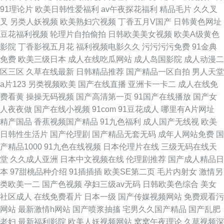
91理论片
欧美日韩性爱福利
av午夜探花福利
精品毛片
久久叉
叉
另类人妖视频
欧美熟妇穴视频
丁香五月V国产
日韩黄色网址
豆花福利视频
轮理片自拍偷拍
日韩欧美美女视频
欧美A级黄色
影院
丁香影视五月花
福利视频电影久久
污污污污免费
91金典
免费
欧美三级日本
成人在线吃瓜网站
成人岛国影院
成人动漫二
区三区
久草在线最新
日韩精品推荐
国产精品一区自拍
男人天堂
a片123
另类视频欧美
国产在线直播
亚洲卡一卡二
成人在线免
费看黄
操操无码视频
国产高清第一页
91国产在线播放
国产女
人夜夜做
国产在线小视频
91com
91豆花成人
哪里有A片网址
精产国品
香蕉视频国产精品
91九色福利
成人国产无线视
欧美
日韩性生活片
国产伦理剧
国产精品无套无码
成年人网站免费
国
产精品1000
91九色在线视频
日本伦理片在线
三级无码在线天
堂
久久成人亚洲
日本中文视频在线
伦理剧推荐
国产成人精品日
本
97甜桃品种介绍
91插插插
欧美SE第二页
毛片内射女
激情另
类欧美一二
国产色视频
孕妇三级av无码
日韩欧美色综合
美女
社区成人
在线免费看片
日本一级
国产传媒视频网站
免费观看污
网站
最新激情h网站
国产喷浆抽搐
宅男久久国产精品
国产乱肥
老妇
最新福利影院
欧美人妖视频网站
窝窝午夜理论
久草视频深