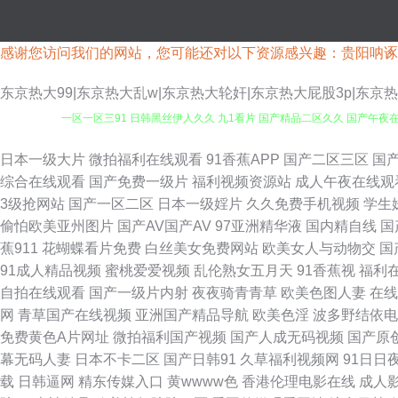
感谢您访问我们的网站，您可能还对以下资源感兴趣：贵阳呐诼
东京热大99|东京热大乱w|东京热大轮奸|东京热大屁股3p|东
一区一区三91 日韩黑丝伊人久久 九1看片 国产精品二区久久 国产午夜在线
媒悟空电影院 国产在线小视频 九九国产精 久艹网伊人 精品产品日精品产品
日本一级大片
微拍福利在线观看
91香蕉APP
国产二区三区
国
综合在线观看
国产免费一级片
福利视频资源站
成人午夜在线观
区在线观看 91v国产精品酒视频 欧美性交片深喉 91啦在线视频 国产情
3级抢网站
国产一区二区
日本一级婬片
久久免费手机视频
学生
偷怕欧美亚州图片
国产AV国产AV
97亚洲精华液
国内精自线
国
69福利社首页 丁香五月激情一本道 日韩色影影院 日韩TV123区 99精
蕉911
花蝴蝶看片免费
白丝美女免费网站
欧美女人与动物交
国
91成人精品视频
蜜桃爱爱视频
乱伦熟女五月天
91香蕉视
福利
久免费看视频 激情综合网激情九月 香蕉蜜桃小视频 TS人妖做爱在线观看 免
自拍在线观看
国产一级片内射
夜夜骑青青草
欧美色图人妻
在线
网
青草国产在线视频
亚洲国产精品导航
欧美色淫
波多野结依电
美色图15P 香蕉人狼人综合 东方在线正在进入AV 欧美成久久 成人福利一
免费黄色A片网址
微拍福利国产视频
国产人成无码视频
国产原
幕无码人妻
日本不卡二区
国产日韩91
久草福利视频网
91日日
本综合色网 91TV是什么 国产精品人久久精品 影音先锋AV无码网 久久亚洲
载
日韩逼网
精东传媒入口
黄wwww色
香港伦理电影在线
成人