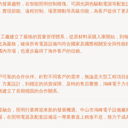
的發展趨勢，在智能照明控制模塊、可調光調色驅動電源等配套
，實現節能、遠程控制、場景聯動等高級功能，為客戶提供了更
心。工廠建立了嚴格的質量管理體系，從原材料采購入庫開始，到
尤為嚴格，確保所有電器設備均符合國家及國際相關安全與性能標
國內市場，也逐步贏得了海外客戶的信賴。
戶可靠的合作伙伴。針對不同客戶的需求，無論是大型工程項目
、方案設計，到穩定的供貨保障、及時的售后響應，鴻峰電子力
商建立了長期穩固的合作關系。
度融合，照明行業將迎來新的發展機遇。中山市鴻峰電子設備廠
，在照明電器及配套設備這一專業賽道上精進不息，致力于成為更