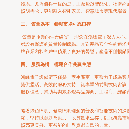
體系。尤為值得一提的是，工廠緊跟智能化、物聯網
照明需求，更能融入智能家居、智慧城市等現代場景
三、 質量為本，鑄就市場可靠口碑
“質量是企業的生命線”這一理念在鴻峰電子深入人
都設有嚴謹的質量控制節點。其對產品安全性的追求
牌在業內和客戶中積累了良好的聲譽，產品不僅暢銷
四、 服務為橋，構建合作共贏生態
鴻峰電子設備廠不僅是一家生產商，更致力于成為客
提供靈活、高效的服務支持。從專業的前期技術咨詢
服務理念，幫助其與眾多燈具品牌商、工程商、經銷
隨著綠色照明、健康照明理念的普及和智能技術的深
淀，堅持以創新為動力，以質量求生存，以服務贏市場
照亮更美好、更智能的世界貢獻自己的力量。