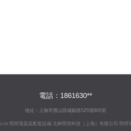
電話：1861630**
地址：上海市寶山區城銀路525號805室
o.cn
照明電器及配套設備
北鏵照明科技（上海）有限公司
照明