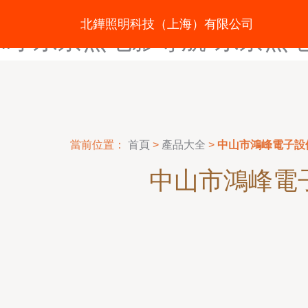
东京热大99-东京热大乱w-
北鏵照明科技（上海）有限公司
码-东京热电影导航-东京热
當前位置：
首頁
>
產品大全
>
中山市鴻峰電子設
中山市鴻峰電