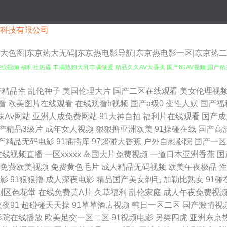
科技有限公司
京热大色图|东京热大无码|东京热电影导航|东京热电影一区|东京热
视频 福利社热逼 丰满熟妇大乳丰满做爰 精品久久AV大香蕉 国产69AV视频 国产精品
 男人天堂ay 91tv在线看 国产视频小说91 亚洲五月天丁香 韩日在线伦理片 五月
产精品性
乱伦种子
美国伦理大片
国产二区在线观看
美女伦理视
看
欧美图片在线观看
在线观看h视频
国产a级0
变性人妖
国产福
侣肏屄视频 天天激情导航 91熟女在线破膜 久草精品资源站 四虎久久 91网站在线观
妹Av网站
亚洲人成免费网站
91大神自拍
福利片在线观看
国产成
产精品3级片
成年女人视频
狠狠撸亚洲欧美
91操碰在线
国产高
品小视频 微拍福利伦理 国产激情一区 久久精品品国产 91干福利视频 成人福利99 午夜
产精品无码电影
91插插库
97超碰大香蕉
户外自慰影院
国产一区
在线视频直播
一区xxxxx
岛国大片免费视频
一道日本亚洲香蕉
国
费国产三级网址 91青草草 欧美日韩sss 91性感在线 老湿影院福利社 91资源 五月
免费欧美视频
免费黄色毛片
成人精品无码视频
欧美午夜极品
性
影
91狠狠撸
成人深夜电影
精品国产美女剃毛
加勒比熟女
91碰
区 69福利导航在线 av黑料在线 91成人在线初夜 一本道av福利社 91小视频在线 婷婷
创区色花堂
在线免费黄A片
久草福利
乱伦家庭
成人午夜免费视
夜夜91
超碰碰天天操
91草草酒店视频
韩日一区二区
国产激情视
精品波多 亚洲天堂网2026 日韩电影αν免费 91网站入口免费 探花精品9区 91白虎
影院在线播放
欧美足交一区二区
91视频电影
另类四虎
亚洲东京