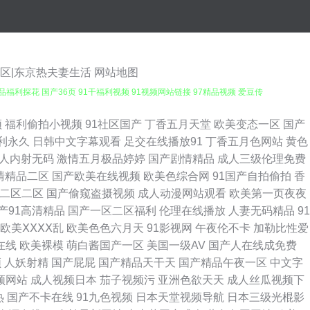
二区|东京热夫妻生活
网站地图
福利探花 国产36页 91干福利视频 91视频网站链接 97精品视频 爱豆传
天色色 久久免费精品视频图片 超碰人人奸 色情五月 91社抖音在线 九一社
频
福利偷拍小视频
91社区国产
丁香五月天堂
欧美变态一区
国产
利永久
日韩中文字幕观看
足交在线播放91
丁香五月色网站
黄色
看免费 国产精品自拍一区 熟妇乱一区二区 91妻骚逼网站 欧美日韩中文字幕
人内射无码
激情五月极品婷婷
国产剧情精品
成人三级伦理免费
清精品二区
国产欧美在线视频
欧美色综合网
91国产自拍偷拍
香
福利电源 东方av免费观看 丝袜人妻中出无码 91看频 日韩久久中文 91永
二区二区
国产偷窥盗摄视频
成人动漫网站观看
欧美第一页夜夜
产91高清精品
国产一区二区福利
伦理在线播放
人妻无码精品
91
天福利導航 丁香成人色网 91社免费入口 av在线不卡影院 91大神精品 欧
欧美ⅩⅩⅩⅩ乱
欧美色色六月天
91影视网
午夜伦不卡
加勒比性爱
在线
欧美裸模
萌白酱国产一区
美国一级AV
国产人在线成免费
午夜 肏屄自拍视频 日韩无码高清一区 久re九九 91啪啪 国产先锋AV 日
频
人妖射精
国产屁屁
国产精品天干天
国产精品午夜一区
中文字
频网站
成人视频日本
茄子视频污
亚洲色欲天天
成人丝瓜视频下
丝袜福利观看 色情下载 美女逼视频 91PRON网站 91舔丝足 国产精品色约
热
国产不卡在线
91九色视频
日本天堂视频导航
日本三级光棍影