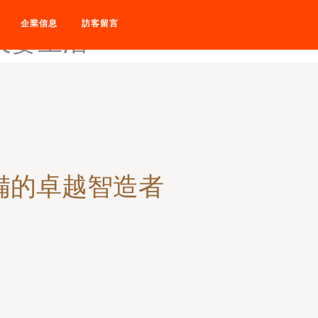
p-东京热大色图-东京热大无
企業信息
訪客留言
夫妻生活
備的卓越智造者