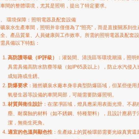
對車間的整體環境，尤其是照明，提出了特定要求。
二、 環境保障：照明電器及配套設備
在礦泉水生產車間，照明并非僅僅為了“照亮”，而是直接關系到生
安全、產品質量、人員健康與工作效率。所需的照明電器及配套
備需具備以下特點：
高防護等級（IP評級）
：灌裝間、清洗區等環境潮濕，照明
具需具備高防水防塵等級（如IP65及以上），防止水汽侵入
成短路或生銹。
防爆要求
：雖然礦泉水廠本身非典型防爆區域，但某些使用
氧發生器等設備的車間局部，可能需要防爆照明。
材質與衛生設計
：在潔凈區域，燈具應采用表面光滑、不易
塵、耐腐蝕的材料（如不銹鋼、特種塑料），且設計應易于
潔，無衛生死角。
適宜的色溫與顯色性
：生產線上的質檢環節需要光線真實還