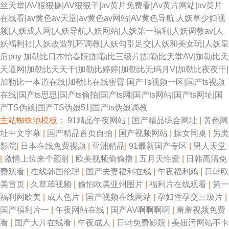
丝天堂|AV狠狠操|AV狠狠干|av黄片免费看|Av黄片网站|av黄片
在线看|av黄色av天堂|av黄色av网站|AV黄色导航
人妖草少妇视
频|人妖成人网|人妖导航人妖网站|人妖第一福利|人妖调教av|人
妖福利社|人妖改造乳环调教|人妖勾引足交|人妖和美女玩|人妖皇
后poy
加勒比日本怡春院|加勒比三级片|加勒比天堂AV|加勒比天
天逼网|加勒比天天干|加勒比婷婷|加勒比无码月V|加勒比夜夜干|
加勒比一本道在线|加勒比在线密臀
国产Ts视频一区|国产ts视频
在线|国产ts思思|国产ts偷拍|国产ts网|国产ts网站|国产ts网址|国
产TS伪娘|国产TS伪娘51|国产ts伪娘调教
主站蜘蛛池模板：
91精品午夜网站
|
国产精品综合网址
|
黄色网
址中文字幕
|
国产精品首页自拍
|
国产视频网站
|
操女同桌
|
另类
影院
|
日本在线免费视频
|
亚洲精品
|
91最新国产专区
|
男人天堂
|
激情上位来个颜射
|
欧美视频偷偷撸
|
五月天性爱
|
日韩高清免
费观看
|
在线韩国伦理
|
国产夫妻福利在线
|
午夜福利鸡
|
日韩欧
美首页
|
久草荜视频
|
偷怕欧美亚州图片
|
福利片在线观看
|
第一
福利网欧美
|
成人色片
|
国产视频在线网站
|
孕妇性孕交三级片
|
国产福利片一
|
午夜网站在线
|
国产AV啊啊啊啊
|
羞羞视频免费
看
|
国产大片在线看
|
午夜成人
|
日韩免费影院
|
美妞污网站不卡