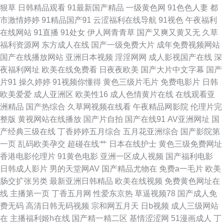
狠草
日韩精品观看
91最新国产精品
一级黄色网
91色色人妻
都
欧美性爱 海角社区熟女 高清打炮视频 91TV首页 91麻豆天美传媒在线 91豆
市激情婷婷
91精品国产91
云涩福利在线导航
91视色
午夜福利
在线网站
91直播
91处女
伊人网青青草
国产又爽又黄又无
久草
花影院 草莓福利导航 不卡av网 AV日韩另类 国产av深夜福利 超碰人人草尻
福利资源网
东方成人在线
国产一级免费大片
成年免费视频网站
国产在线播放网站
亚洲日本视频
淫淫网网
成人影视国产在线
深
屁 成人网站在线看 九九午夜成人剧场 欧美性爱网址 日韩网址入口 欧美日韩
夜福利网址
欧美在线免费看
日夜夜欧美
国产大片中文字幕
国产
片91
操久婷婷
91视频你懂得
黄色三级片毛片
免费电影片
日韩
成人国产 日本丁香五月 色久悠悠官方 青青草一起艹 欧美日韩国产中文另类
欧美爱爱
成人亚洲区
欧美性16
成人色情黄片在线
在线观看亚
洲精品
国产热综合
久草网视频在线看
午夜精品网影院
伦理片完
91V在线 91另类色图 91视频99视频 91黄色视频清高 91n在线网页免费 亚洲
整版
黄视网站在线播放
国产片自拍
国产在线91
AV亚洲网址
国
产经典三级在线
丁香婷婷五月综合
五月花亚洲综合
国产影院第
网站黄 91shiping在线 91Ncom黄 亚洲黄色在线视频 91猫先生81部合集 91
一页
乱码欧美孕交
超碰在线艹
日本在线护士
黄色三级免费网址
香港电影伦理片
91黄色电影
亚洲一区成人视频
国产福利电影
在线公开视频 91色综合 91黄色仓库 av首页在线 91熊猫在线 国产精品日本
日韩成人影片
男的天堂网AV
国产精品尤物在
免费a一毛片
欧美
肠交扩张另类
最新亚洲日韩精品
欧美在线视频
免费黄色网址在
免费 桃色影院 少妇精品一区二区三区 91免费看视频 91熊猫传媒成人 成人涩
线
主播第一页
丁香五月网
性爱东京热
草逼视频78
国产成人免
费无码
高清日韩无码视频
宗和网五月天
日b视频
成人三级网站
在线 wwwsesecom 91足交网 九九青青草国内 先锋影音一本道 91自产精品
在
主播福利姬h在线
国产精一精二区
基情涩涩网
51漫画成人
丁