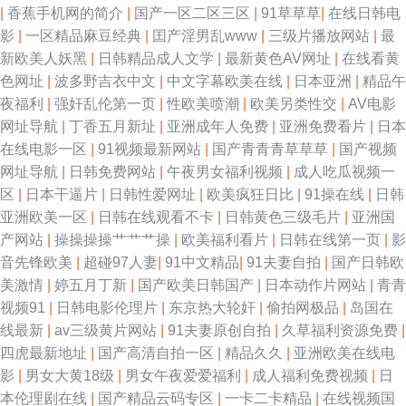
|
香蕉手机网的简介
|
国产一区二区三区
|
91草草草
|
在线日韩电
影
|
一区精品麻豆经典
|
囯产淫男乱www
|
三级片播放网站
|
最
新欧美人妖黑
|
日韩精品成人文学
|
最新黄色AV网址
|
在线看黄
色网址
|
波多野吉衣中文
|
中文字幕欧美在线
|
日本亚洲
|
精品午
夜福利
|
强奸乱伦第一页
|
性欧美喷潮
|
欧美另类性交
|
AV电影
网址导航
|
丁香五月新址
|
亚洲成年人免费
|
亚洲免费看片
|
日本
在线电影一区
|
91视频最新网站
|
国产青青青草草草
|
国产视频
网址导航
|
日韩免费网站
|
午夜男女福利视频
|
成人吃瓜视频一
区
|
日本干逼片
|
日韩性爱网址
|
欧美疯狂日比
|
91操在线
|
日韩
亚洲欧美一区
|
日韩在线观看不卡
|
日韩黄色三级毛片
|
亚洲国
产网站
|
操操操操艹艹艹操
|
欧美福利看片
|
日韩在线第一页
|
影
音先锋欧美
|
超碰97人妻
|
91中文精品
|
91夫妻自拍
|
国产日韩欧
美激情
|
婷五月丁新
|
国产欧美日韩国产
|
日本动作片网站
|
青青
视频91
|
日韩电影伦理片
|
东京热大轮奸
|
偷拍网极品
|
岛国在
线最新
|
av三级黄片网站
|
91夫妻原创自拍
|
久草福利资源免费
|
四虎最新地址
|
国产高清自拍一区
|
精品久久
|
亚洲欧美在线电
影
|
男女大黄18级
|
男女午夜爱爱福利
|
成人福利免费视频
|
日
本伦理剧在线
|
国产精品云码专区
|
一卡二卡精品
|
在线视频国