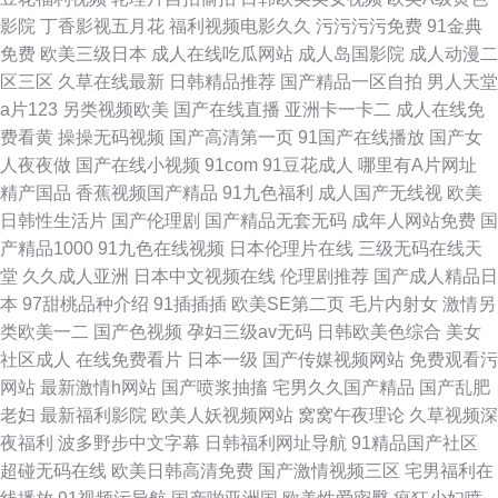
影院
丁香影视五月花
福利视频电影久久
污污污污免费
91金典
免费
欧美三级日本
成人在线吃瓜网站
成人岛国影院
成人动漫二
区三区
久草在线最新
日韩精品推荐
国产精品一区自拍
男人天堂
a片123
另类视频欧美
国产在线直播
亚洲卡一卡二
成人在线免
费看黄
操操无码视频
国产高清第一页
91国产在线播放
国产女
人夜夜做
国产在线小视频
91com
91豆花成人
哪里有A片网址
精产国品
香蕉视频国产精品
91九色福利
成人国产无线视
欧美
日韩性生活片
国产伦理剧
国产精品无套无码
成年人网站免费
国
产精品1000
91九色在线视频
日本伦理片在线
三级无码在线天
堂
久久成人亚洲
日本中文视频在线
伦理剧推荐
国产成人精品日
本
97甜桃品种介绍
91插插插
欧美SE第二页
毛片内射女
激情另
类欧美一二
国产色视频
孕妇三级av无码
日韩欧美色综合
美女
社区成人
在线免费看片
日本一级
国产传媒视频网站
免费观看污
网站
最新激情h网站
国产喷浆抽搐
宅男久久国产精品
国产乱肥
老妇
最新福利影院
欧美人妖视频网站
窝窝午夜理论
久草视频深
夜福利
波多野步中文字幕
日韩福利网址导航
91精品国产社区
超碰无码在线
欧美日韩高清免费
国产激情视频三区
宅男福利在