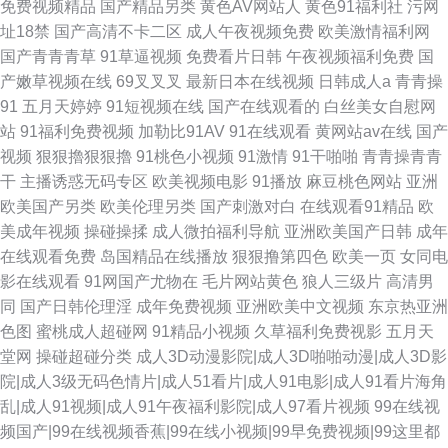
免费视频精品
国产精品另类
黄色AV网站人
黄色91福利社
污网
址18禁
国产高清不卡二区
成人午夜视频免费
欧美激情福利网
国产青青青草
91草逼视频
免费看片日韩
午夜视频福利免费
国
产嫩草视频在线
69叉叉叉
最新日本在线视频
日韩成人a
青青操
91
五月天婷婷
91短视频在线
国产在线观看的
白丝美女自慰网
站
91福利免费视频
加勒比91AV
91在线观看
黄网站av在线
国产
视频
狠狠擼狠狠擼
91桃色小视频
91激情
91干啪啪
青青操青青
干
主播诱惑无码专区
欧美视频电影
91播放
麻豆桃色网站
亚洲
欧美国产另类
欧美伦理另类
国产刺激对白
在线观看91精品
欧
美成年视频
操碰操揉
成人微拍福利导航
亚洲欧美国产日韩
成年
在线观看免费
岛国精品在线播放
狠狠撸第四色
欧美一页
女同电
影在线观看
91网国产尤物在
毛片网站黄色
狼人三级片
高清男
同
国产日韩伦理淫
成年免费视频
亚洲欧美中文视频
东京热亚洲
色图
蜜桃成人超碰网
91精品小视频
久草福利免费视影
五月天
堂网
操碰超碰分类
成人3D动漫影院|成人3D啪啪动漫|成人3D影
院|成人3级无码色情片|成人51看片|成人91电影|成人91看片海角
乱|成人91视频|成人91午夜福利影院|成人97看片视频
99在线视
频国产|99在线视频香蕉|99在线小视频|99早免费视频|99这里都