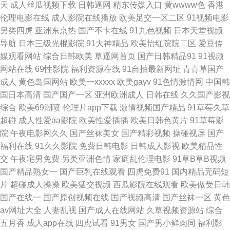
天
成人丝瓜视频下载
日韩逼网
精东传媒入口
黄wwww色
香港
大神精品 欧美色图15P 香蕉人狼人综合 东方在线正在进入AV 欧美成久久 成
伦理电影在线
成人影院在线播放
欧美足交一区二区
91视频电影
另类四虎
亚洲东京热
国产不卡在线
91九色视频
日本天堂视频
人福利一区 69福利导航在线 av黑料在线 91成人在线初夜 一本道av福利社
导航
日本三级光棍影院
91大神精品
欧美怡红院院二区
爱豆传
媒观看网站
综合日韩欧美
草逼网首页
国产日韩精品91
91视频
91小视频在线 婷婷午夜 肏屄自拍视频 日韩无码高清一区 久re九九 91啪啪
网站在线
69性影院
福利资源在线
91自拍最新网址
青青草国产
成人
黄色岛国网站
欧美一xxxxx
欧美gayv
91色情激情网
中国韩
国产先锋AV 日本综合色网 91TV是什么 国产精品人久久精品 影音先锋AV无
国日本高清
国产国产一区
亚洲欧洲成人
日韩在线
久久国产影视
综合
欧美69潮喷
伦理片app下载
激情视频国产精品
91草莓久草
码网 久久亚洲精品波多 亚洲天堂网2026 日韩电影αν免费 91网站入口免费
超碰
成人性爱aa影院
欧美性爱插插
欧美日韩色黄片
91草莓影
院
午夜电影网久久
国产丝袜美女
国产精彩视频
操碰视屏
国产
探花精品9区 91白虎丝袜福利观看 色情下载 美女逼视频 91PRON网站 91舔
福利在线
91久久影院
免费日韩电影
日韩成人影视
欧美精品性
交
午夜宅男免费
另类亚洲色情
家庭乱伦理电影
91草B草B视频
丝足 国产精品色约约约约约 91w成人网站入口 国产精品香蕉国产 日韩人妻
国产精品熟女一
国产巨乳在线观看
四虎免费91
国内精品无码短
片
超碰成人操操
欧美猛交视频
西瓜影院在线观看
欧美做受日韩
无码98福利 97资源人妻网 免费观看日韩A片无码 91传媒免费 超碰福利导航
国产在线一
国产原创视频在线
国产视频高清
国产丝袜一区
黄色
av网址大全
人妻乱视
国产成人在线网站
久草视频资源站
综合
久久国产精品妞妞影院 91熟女 成人免费私人影院av 三级片亚洲无码影院 俺
五月香
成人app在线
四虎试看
91男女
国产男小鲜肉同
福利影