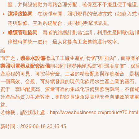
區，并與設備動力電路合理分配，確保互不干擾且便于維護
潔凈度協同
：在潔凈車間，照明燈具的安裝方式（如嵌入式
需與裝修、空調系統配合，共同維持潔凈環境。
維護管理協同
：兩者的維護計劃需協調，利用生產間歇或計
停機時間統一進行，最大化提高工廠整體運行效率。
結論
總而言之，
礦泉水設備
構成了工廠生產的“骨骼”與“肌肉”，而專業
工業照明電器及配套設備
則如同“視覺神經系統”和“環境皮膚”，保
生產流程的可見、可控與安全。二者的精密配套與深度融合，是
建一個高效、合規、可持續發展的現代化飲用水生產企業的基石
投資于一套匹配度高、質量可靠的集成化設備與照明環境，不僅
提升產品品質與生產效率，更能從長遠角度實現安全與能效的雙
收益。
若轉載，請注明出處：http://www.businesso.cn/product/70.html
新時間：2026-06-18 20:45:45