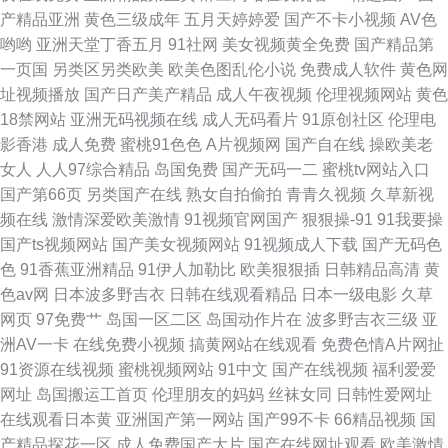
产精品亚洲
黄色三级成年
五月天婷婷爱
国产不卡小视频
AV色
欧美影音婷婷 欧日美天堂 92视频92自拍 97页国产精品 福利av导航亚洲 午
哟哟
亚洲天堂丁香五月
91社网
美女视频黄全免费
国产精品第
一页国
另类区另类欧美
欧美色图乱伦小说
免费成人软件
黄色网
夜蜜桃888 99视频总站 91av91se刺激 91艹逼视频软件 91n女处 91n国产黑
址视频播放
国产日产美产精品
成人午夜视频
伦理视频网站
黄色
18禁网站
亚洲无码视频在线
成人无码看片
91原创社区
伦理电
丝
影香港
成人免费
蜜桃91色色
A片视频网
国产自在线
操欧美老
女人
人人97综合精品
岛国免费
国产无码一二
蜜桃tv网站入口
国产第66页
另类国产在线
熟女自拍偷拍
青青久视频
久草新视
频在线
激情深爱欧美激情
91视频官网国产
狠狠操-91
91我要操
国产ts视频网站
国产美女视频网站
91视频成人下载
国产无码色
色
91香蕉亚洲精品
91伊人加勒比
欧美狠狠插
日韩精品高清
黄
色av网
日本波多野吉衣
日韩在线观看精品
日本一级电影
久草
网页
97免费艹
岛国一区二区
岛国动作片在
波多野吉衣三级
亚
洲AV一卡
在线免费小视频
搞黄网站在线观看
免费色情A片网扯
91资源在线视频
蜜桃视频网站
91中文
国产在线视频
福利爱爱
网址
岛国搬运工首页
伦理朋友的妈妈
丝袜女同
日韩性爱网址
在线观看日本黄
亚洲国产第一网站
国产99不卡
66精品视频
国
产精品探花一区
成人免费国产大片
国产在线网址观看
欧美激情