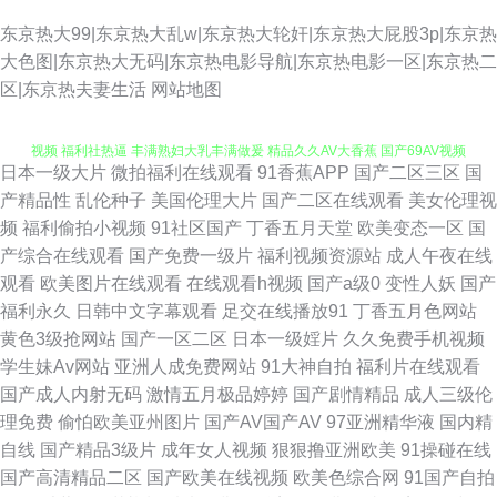
东京热大99|东京热大乱w|东京热大轮奸|东京热大屁股3p|东京热
大色图|东京热大无码|东京热电影导航|东京热电影一区|东京热二
区|东京热夫妻生活
网站地图
日本一级大片
微拍福利在线观看
91香蕉APP
国产二区三区
国
一区一区三91 日韩黑丝伊人久久 九1看片 国产精品二区久久 国产午夜在线
产精品性
乱伦种子
美国伦理大片
国产二区在线观看
美女伦理视
频
福利偷拍小视频
91社区国产
丁香五月天堂
欧美变态一区
国
视频 福利社热逼 丰满熟妇大乳丰满做爰 精品久久AV大香蕉 国产69AV视频
产综合在线观看
国产免费一级片
福利视频资源站
成人午夜在线
观看
欧美图片在线观看
在线观看h视频
国产a级0
变性人妖
国产
国产精品福利探花 国产36页 91干福利视频 91视频网站链接 97精品视频 爱
福利永久
日韩中文字幕观看
足交在线播放91
丁香五月色网站
黄色3级抢网站
国产一区二区
日本一级婬片
久久免费手机视频
豆传媒悟空电影院 国产在线小视频 九九国产精 久艹网伊人 精品产品日精品
学生妹Av网站
亚洲人成免费网站
91大神自拍
福利片在线观看
国产成人内射无码
激情五月极品婷婷
国产剧情精品
成人三级伦
产品 男人天堂ay 91tv在线看 国产视频小说91 亚洲五月天丁香 韩日在线伦理
理免费
偷怕欧美亚州图片
国产AV国产AV
97亚洲精华液
国内精
自线
国产精品3级片
成年女人视频
狠狠撸亚洲欧美
91操碰在线
片 五月天色色 久久免费精品视频图片 超碰人人奸 色情五月 91社抖音在线
国产高清精品二区
国产欧美在线视频
欧美色综合网
91国产自拍