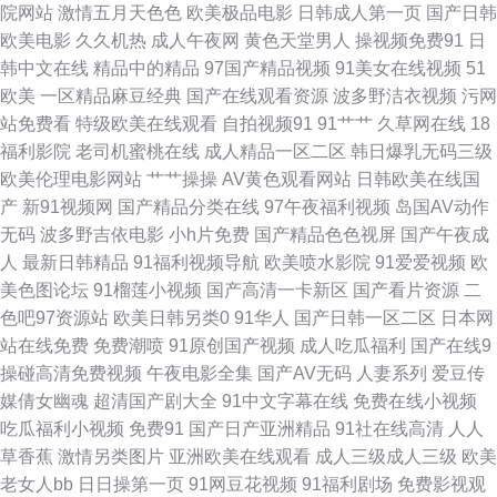
院网站
激情五月天色色
欧美极品电影
日韩成人第一页
国产日韩
去也网 欧美性爱原创第一页 91精品国产高清久久 九九热色色 91九色探花 国
欧美电影
久久机热
成人午夜网
黄色天堂男人
操视频免费91
日
韩中文在线
精品中的精品
97国产精品视频
91美女在线视频
51
内操B视频 手机福利视频导航0 91站色 久久免费 91黄页网站 久久精品久久
欧美
一区精品麻豆经典
国产在线观看资源
波多野洁衣视频
污网
站免费看
特级欧美在线观看
自拍视频91
91艹艹
久草网在线
18
香蕉 香蕉视频黄污在线观看 玖玖偷拍网 91熟女喷水 国产一区二区三区成人
福利影院
老司机蜜桃在线
成人精品一区二区
韩日爆乳无码三级
欧美伦理电影网站
艹艹操操
AV黄色观看网站
日韩欧美在线国
第一福利丝瓜导航 92AV免费 日本黄页 欧美视频在线直播 欧美1级黄色片 久
产
新91视频网
国产精品分类在线
97午夜福利视频
岛国AV动作
无码
波多野吉依电影
小h片免费
国产精品色色视屏
国产午夜成
热最新网址 国产网站久久 美女黄久久 美女黑丝视频网站 蜜桃视频网在线观
人
最新日韩精品
91福利视频导航
欧美喷水影院
91爱爱视频
欧
美色图论坛
91榴莲小视频
国产高清一卡新区
国产看片资源
二
看 国产ts在线 色涩叉蜜桃 欧美成人专区久久 欧美亚洲在线 女同网站在线免
色吧97资源站
欧美日韩另类0
91华人
国产日韩一区二区
日本网
站在线免费
免费潮喷
91原创国产视频
成人吃瓜福利
国产在线9
费观看 三级做爱毛片 日韩欧美乱综合 91在线播放免费视频 东方va青青在线
操碰高清免费视频
午夜电影全集
国产AV无码
人妻系列
爱豆传
媒倩女幽魂
超清国产剧大全
91中文字幕在线
免费在线小视频
豆花黑料导航 99热婷 超碰91婷婷 99国产精品99久久 大香蕉伊人av 超碰在
吃瓜福利小视频
免费91
国产日产亚洲精品
91社在线高清
人人
草香蕉
激情另类图片
亚洲欧美在线观看
成人三级成人三级
欧美
线操91 91永久免费看 91视频在线观看播放 91学生妹片黄com 91天堂网 91
老女人bb
日日操第一页
91网豆花视频
91福利剧场
免费影视观