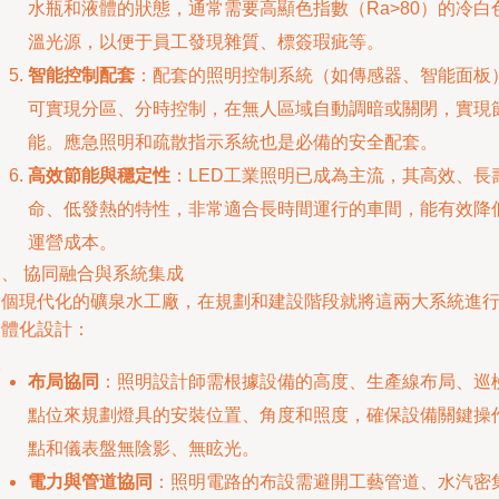
水瓶和液體的狀態，通常需要高顯色指數（Ra>80）的冷白
溫光源，以便于員工發現雜質、標簽瑕疵等。
智能控制配套
：配套的照明控制系統（如傳感器、智能面板
可實現分區、分時控制，在無人區域自動調暗或關閉，實現
能。應急照明和疏散指示系統也是必備的安全配套。
高效節能與穩定性
：LED工業照明已成為主流，其高效、長
命、低發熱的特性，非常適合長時間運行的車間，能有效降
運營成本。
、 協同融合與系統集成
一個現代化的礦泉水工廠，在規劃和建設階段就將這兩大系統進
一體化設計：
布局協同
：照明設計師需根據設備的高度、生產線布局、巡
點位來規劃燈具的安裝位置、角度和照度，確保設備關鍵操
點和儀表盤無陰影、無眩光。
電力與管道協同
：照明電路的布設需避開工藝管道、水汽密