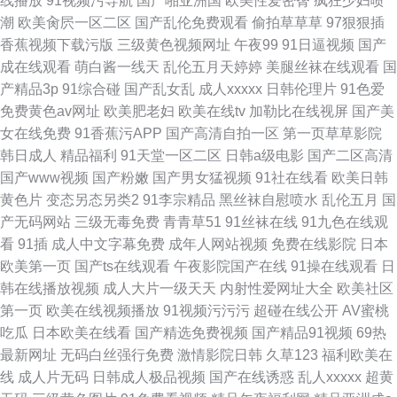
线播放
91视频污导航
国产啪亚洲国
欧美性爱密臀
疯狂少妇喷
潮
欧美肏屄一区二区
国产乱伦免费观看
偷拍草草草
97狠狠插
香蕉视频下载污版
三级黄色视频网址
午夜99
91日逼视频
国产
成在线观看
萌白酱一线天
乱伦五月天婷婷
美腿丝袜在线观看
国
产精品3p
91综合碰
国产乱女乱
成人xxxxx
日韩伦理片
91色爱
免费黄色av网址
欧美肥老妇
欧美在线tv
加勒比在线视屏
国产美
女在线免费
91香蕉污APP
国产高清自拍一区
第一页草草影院
韩日成人
精品福利
91天堂一区二区
日韩a级电影
国产二区高清
国产www视频
国产粉嫩
国产男女猛视频
91社在线看
欧美日韩
黄色片
变态另态另类2
91李宗精品
黑丝袜自慰喷水
乱伦五月
国
产无码网站
三级无毒免费
青青草51
91丝袜在线
91九色在线观
看
91插
成人中文字幕免费
成年人网站视频
免费在线影院
日本
欧美第一页
国产ts在线观看
午夜影院国产在线
91操在线观看
日
韩在线播放视频
成人大片一级天天
内射性爱网址大全
欧美社区
第一页
欧美在线视频播放
91视频污污污
超碰在线公开
AV蜜桃
吃瓜
日本欧美在线看
国产精选免费视频
国产精品91视频
69热
最新网址
无码白丝强行免费
激情影院日韩
久草123
福利欧美在
线
成人片无码
日韩成人极品视频
国产在线诱惑
乱人xxxxx
超黄