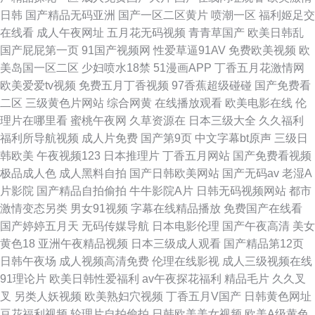
日韩
国产精品无码亚洲
国产一区二区黄片
喷潮一区
福利姬足交
在线看
成人午夜网址
五月花无码视频
青青草国产
欧美日韩乱
国产屁屁第一页
91国产视频网
性爱草逼91AV
免费欧美视频
欧
美岛国一区二区
少妇喷水18禁
51漫画APP
丁香五月花激情网
欧美爱爱tv视频
免费五月丁香视频
97香蕉超级碰碰
国产免费看
二区
三级黄色片网站
综合网黄
在线播放观看
欧美电影在线
伦
理片在哪里看
蜜桃午夜网
久草资源在
日本三级大全
久久福利
福利所导航视频
成人片免费
国产第9页
中文字幕bt原声
三级日
韩欧美
午夜视频123
日本推理片
丁香五月网站
国产免费看视频
极品成人色
成人黑料自拍
国产日韩欧美网站
国产无码av
老湿A
片影院
国产精品自拍偷拍
牛牛影院A片
日韩无码视频网站
都市
激情变态另类
男女91视频
字幕在线精品播放
免费国产在线看
国产婷婷五月天
无码传媒导航
日本电影伦理
国产午夜高清
美女
黄色18
亚洲午夜精品视频
日本三级成人观看
国产精品第12页
日韩午夜场
成人视频高清免费
伦理在线影视
成人三级视频在线
91理论片
欧美日韩性爱福利
av午夜探花福利
精品毛片
久久叉
叉
另类人妖视频
欧美熟妇穴视频
丁香五月V国产
日韩黄色网址
豆花福利视频
轮理片自拍偷拍
日韩欧美美女视频
欧美A级黄色