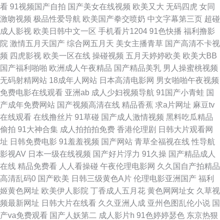
看
91视频国产自拍
国产美女在线视频
欧美又大
无码四虎
女同
视频逼网站 91青青草视频在线观看 91传媒免费网站入口 91色电影蝌蚪 91
激吻视频
极品性爱导航
欧美国产拳交喷奶
中文字幕第三页
超碰
成人影视
欧美日韩中文一区
手机看片1204
91色快播
福利撸影
试香蕉视频 91社区免费在线 91人妻人精人人操 91嫩国产线观 91秘密入口
院
激情五月天国产
综合网五月天
美女主播青草
国产高清不卡视
频
四虎影视
欧美一区在线
操碰视频
五月天婷婷欧美
欧美大BB
秘在线观看 91白丝白虎萝莉 91免费公开视频观看 91视频精品网站 91丝腿
国产福利啪啪
欧洲成人午夜精品
国产精品美乳
男人操蜜桃视频
无码射精网站
18成年人网站
日本高清电影网
男女啪啪午夜视频
91国家免费在线观看 在线播放的成人 亚瑟s色网 深喉九区 欧美性精品一区
免费电影在线观看
亚洲ab
成人少妇视频导航
91国产小青蛙
国
产成年免费网站
国产视频高清在线
精品香蕉
求a片网址
麻豆tv
欧美吧第一页 91n日韩中文 91n中文字幕 91超碰在线成人蝌蚪 91传剧在线
在线观看
在线撸丝片
91草碰
国产成人激情视频
黑料吃瓜精品
偷拍
91大神合集
成人拍拍拍免费
香港伦理剧
日韩大片观看网
看 亚洲偷牌自拍 深夜电影院福利深a 日本黑料精品天堂0 日本理论 无码高清
址
日韩免费电影
91羞羞视频
国产网站
青草全福视在线
性导航
影视AV
日本一级在线视频
国产好片浮力
91久操
国产精品成人
韩日不卡一区 先锋影音女同 亚洲激喷 亚洲小说网 深夜成人福利 欧美一二三
在线
精品免费看
人人看操碰
午夜伦理电影网
久久国自产拍精品
高清乱码0
国产欧美
日韩三级黄色A片
伦理电影亚洲国产
福利
欧美久久青青草 久草福利资源 国产热婷婷 成人深夜 久久影院视频 女人心AV
姬黄色网址
欧美伊人影院
丁香成人五月花
黄色网网址女
久草视
频最新网址
日韩大片在线看
久久亚洲人成
亚州色图乱伦小说
国
网站 欧美淫乱一区二区 日韩精品视频播放成人 欧美日韩另类国产中文 狼人
产va免费观看
国产人妖第二
成人影片h
91色婷婷瑟色
东京热狠