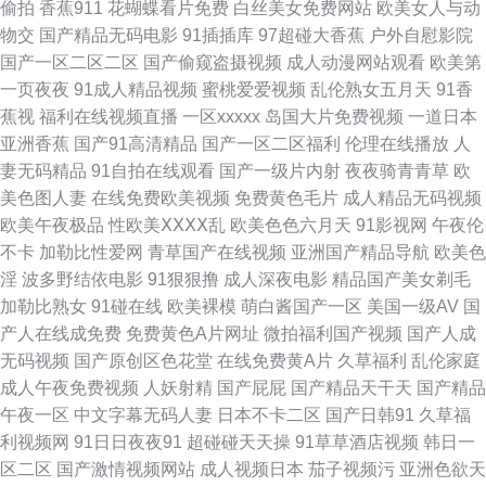
偷拍
香蕉911
花蝴蝶看片免费
白丝美女免费网站
欧美女人与动
九一社区在线观看 91v国产精品酒视频 欧美性交片深喉 91啦在线视频 国产
物交
国产精品无码电影
91插插库
97超碰大香蕉
户外自慰影院
国产一区二区二区
国产偷窥盗摄视频
成人动漫网站观看
欧美第
情侣肏屄视频 天天激情导航 91熟女在线破膜 久草精品资源站 四虎久久 91网
一页夜夜
91成人精品视频
蜜桃爱爱视频
乱伦熟女五月天
91香
蕉视
福利在线视频直播
一区xxxxx
岛国大片免费视频
一道日本
站在线观看免费 国产精品自拍一区 熟妇乱一区二区 91妻骚逼网站 欧美日韩
亚洲香蕉
国产91高清精品
国产一区二区福利
伦理在线播放
人
妻无码精品
91自拍在线观看
国产一级片内射
夜夜骑青青草
欧
中文字幕 69福利社首页 丁香五月激情一本道 日韩色影影院 日韩TV123区 99
美色图人妻
在线免费欧美视频
免费黄色毛片
成人精品无码视频
欧美午夜极品
性欧美ⅩⅩⅩⅩ乱
欧美色色六月天
91影视网
午夜伦
精品小视频 微拍福利伦理 国产激情一区 久久精品品国产 91干福利视频 成人
不卡
加勒比性爱网
青草国产在线视频
亚洲国产精品导航
欧美色
淫
波多野结依电影
91狠狠撸
成人深夜电影
精品国产美女剃毛
福利99 午夜福利电源 东方av免费观看 丝袜人妻中出无码 91看频 日韩久久
加勒比熟女
91碰在线
欧美裸模
萌白酱国产一区
美国一级AV
国
产人在线成免费
免费黄色A片网址
微拍福利国产视频
国产人成
中文 91永久免费看视频 激情综合网激情九月 香蕉蜜桃小视频 TS人妖做爱在
无码视频
国产原创区色花堂
在线免费黄A片
久草福利
乱伦家庭
成人午夜免费视频
人妖射精
国产屁屁
国产精品天干天
国产精品
线观看 免费国产三级网址 91青草草 欧美日韩sss 91性感在线 老湿影院福利
午夜一区
中文字幕无码人妻
日本不卡二区
国产日韩91
久草福
利视频网
91日日夜夜91
超碰碰天天操
91草草酒店视频
韩日一
社 91资源 五月天福利導航 丁香成人色网 91社免费入口 av在线不卡影院 91
区二区
国产激情视频网站
成人视频日本
茄子视频污
亚洲色欲天