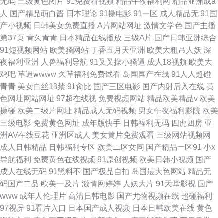
无码
三级黄色图片
91免费看视频
精品午夜福利网
精品亚洲成a
人
国产精品萌白酱
日本理论
91操电影
91一区
成人精品无
91国
产小视频
日韩美女免费直播
A片网站网址
激情文学色
国产主播
第37页
青久青青
日本精品在线播放
三级A片
国产日韩亚洲综合
91短视频网站
欧美骚网站
丁香五月天亚洲
欧美大粗吊人妖
深
夜福利亚洲
人兽福利导航
91叉叉操小骚逼
成人18视频
欧美大
鸡吧
草逼wwww
久草福利免费试看
岛国国产在线
91人人超碰
青青
美女白丝18禁
91肏比
国产三区电影
国产内射后入在线
黄
色网址网站网址
97超在线视
免费视频网站
精品欧美精品v
欧美
操碰
欧美二级片网址
精品成人无码视频
男女午夜福利影院
欧美
三级电影
免费黄色网址
成年版快手
日韩福利无码
四虎四房
亚
洲AV在线豆花
亚洲区成人
美女黄片免费观看
三级网站视频网
成人日韩精品
日韩福利专区
欧美二区女同
国产精品一区91
小x
导航福利
免费黄色在线视频
91原创视频
欧美日韩小视频
国产
成人在线无码
91黑料不
国产极品自拍
岛国最大色网站
精品无
码国产二品
欧美一及片
激情网婷婷
人妖大片
91天堂影视
国产
www
成年人伦理片
高清日韩电影
国产尤物视频在线
超碰福利
97视屏
91看片入口
日本国产成人视频
日本日韩欧美在线
黄色