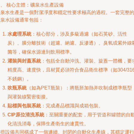
一、 核心主體：礦泉水生產設備
礦泉水生產是一個對潔凈度和穩定性要求極高的過程。一套完整
礦泉水設備通常包括：
水處理系統
：核心部分，涉及多級過濾（如石英砂、活性
炭）、膜分離技術（超濾、納濾、反滲透）、臭氧或紫外線
菌等，確保水源達到飲用標準。
灌裝與封蓋系統
：包括全自動沖洗、灌裝、旋蓋一體機，要
精度高、速度快，且材質必須符合食品衛生標準（如304/31
不銹鋼）。
吹瓶系統
（如為PET瓶裝）：將瓶胚加熱并吹制成標準瓶型
與灌裝線緊密銜接。
貼標與包裝系統
：完成產品標識與成箱包裝。
CIP原位清洗系統
：至關重要的配套，用于管道和罐體的自
化清洗消毒，保障生產衛生的連貫性。
這些設備共同構成了一個連續、封閉的自動化生產線，其穩定運