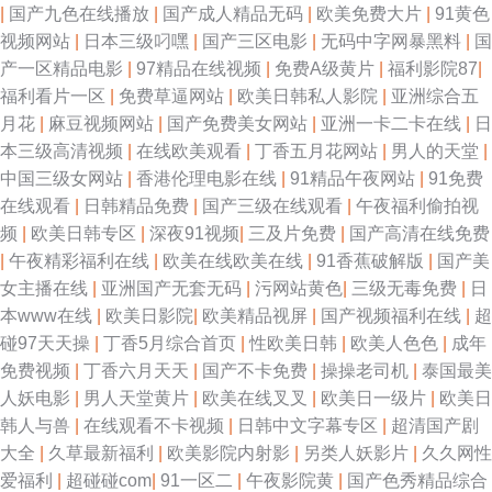
|
国产九色在线播放
|
国产成人精品无码
|
欧美免费大片
|
91黄色
视频网站
|
日本三级叼嘿
|
国产三区电影
|
无码中字网暴黑料
|
国
产一区精品电影
|
97精品在线视频
|
免费A级黄片
|
福利影院87
|
福利看片一区
|
免费草逼网站
|
欧美日韩私人影院
|
亚洲综合五
月花
|
麻豆视频网站
|
国产免费美女网站
|
亚洲一卡二卡在线
|
日
本三级高清视频
|
在线欧美观看
|
丁香五月花网站
|
男人的天堂
|
中国三级女网站
|
香港伦理电影在线
|
91精品午夜网站
|
91免费
在线观看
|
日韩精品免费
|
国产三级在线观看
|
午夜福利偷拍视
频
|
欧美日韩专区
|
深夜91视频
|
三及片免费
|
国产高清在线免费
|
午夜精彩福利在线
|
欧美在线欧美在线
|
91香蕉破解版
|
国产美
女主播在线
|
亚洲国产无套无码
|
污网站黄色
|
三级无毒免费
|
日
本www在线
|
欧美日影院
|
欧美精品视屏
|
国产视频福利在线
|
超
碰97天天操
|
丁香5月综合首页
|
性欧美日韩
|
欧美人色色
|
成年
免费视频
|
丁香六月天天
|
国产不卡免费
|
操操老司机
|
泰国最美
人妖电影
|
男人天堂黄片
|
欧美在线叉叉
|
欧美日一级片
|
欧美日
韩人与兽
|
在线观看不卡视频
|
日韩中文字幕专区
|
超清国产剧
大全
|
久草最新福利
|
欧美影院内射影
|
另类人妖影片
|
久久网性
爱福利
|
超碰碰com
|
91一区二
|
午夜影院黄
|
国产色秀精品综合