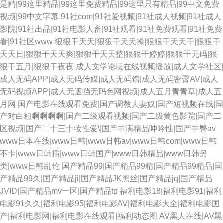
是精|99这里精品|99这里免费精品|99这里只有精品|99中文免费
视频|99中文字幕
91社com|91社爱视频|91社成人视频|91社成人
影院|91社出品|91社电影人畜|91社观看|91社免费观看|91社免费
看|91社区www
狠狠干天天|狠狠干天天操|狠狠干天天干|狠狠干
天天日|狠狠干天天爽|狠狠干天天整|狠狠干婷婷|狠狠干无码|狠
狠干五月|狠狠干夜夜
成人文学论坛在线视频播放|成人文学社区|
成人无码APP|成人无码传媒|成人无码馆|成人无码密臀AV|成人
无码视频APP|成人无遮挡无码色网视频|成人五月青青草|成人五
月网
国产电影在线观看免费|国产调教夫妻奴|国产短视频在线|国
产对白粗啊啊啊啊|国产二级观看视频|国产二级黄色影院|国产二
区视频|国产二十三十妆性爱\|国产丰满精品呻吟性|国产丰臀av
www日本在线|www日韩|www日韩av|www日韩com|www日韩
不卡|www日韩插|www日韩国产|www日韩精品|www日韩另
类|www日韩乱伦
国产精品99|国产精品99精|国产精品99精品|国
产精品99久|国产精品ji|国产精品JK黑丝|国产精品jq|国产精品
JVID|国产精品mv一区|国产精品tp
福利电影18|福利电影91|福利
电影91久久|福利电影95|福利电影AV|福利电影大全|福利电影国
产|福利电影网|福利电影在线观看|福利动态图
AV黑人在线|AV黑