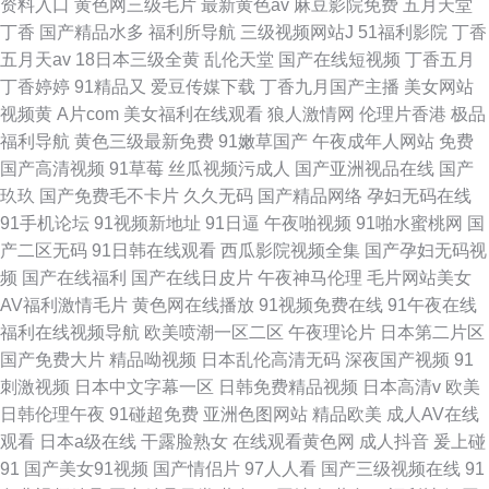
资料入口
黄色网三级毛片
最新黄色av
麻豆影院免费
五月天堂
丁香
国产精品水多
福利所导航
三级视频网站J
51福利影院
丁香
五月天av
18日本三级全黄
乱伦天堂
国产在线短视频
丁香五月
丁香婷婷
91精品又
爱豆传媒下载
丁香九月国产主播
美女网站
视频黄
A片com
美女福利在线观看
狼人激情网
伦理片香港
极品
福利导航
黄色三级最新免费
91嫩草国产
午夜成年人网站
免费
国产高清视频
91草莓
丝瓜视频污成人
国产亚洲视品在线
国产
玖玖
国产免费毛不卡片
久久无码
国产精品网络
孕妇无码在线
91手机论坛
91视频新地址
91日逼
午夜啪视频
91啪水蜜桃网
国
产二区无码
91日韩在线观看
西瓜影院视频全集
国产孕妇无码视
频
国产在线福利
国产在线日皮片
午夜神马伦理
毛片网站美女
AV福利激情毛片
黄色网在线播放
91视频免费在线
91午夜在线
福利在线视频导航
欧美喷潮一区二区
午夜理论片
日本第二片区
国产免费大片
精品呦视频
日本乱伦高清无码
深夜国产视频
91
刺激视频
日本中文字幕一区
日韩免费精品视频
日本高清v
欧美
日韩伦理午夜
91碰超免费
亚洲色图网站
精品欧美
成人AV在线
观看
日本a级在线
干露脸熟女
在线观看黄色网
成人抖音
爰上碰
91
国产美女91视频
国产情侣片
97人人看
国产三级视频在线
91