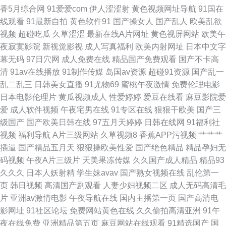
香5月综合网
91爱爱com
伊人涩涩射
黄色视频网址导航
91国在
国 色香蕉欧美导航 麻豆久久一二三区 91桃色国产探花 无码一一二一 91视频
线观看
91最新自拍
黄色软件91
国产操女人
国产乱人
欧美乱欲
视频
超碰吃瓜
久草涩涩
最新在线A片网址
黄色视屏网站
欧美午
福利 久荜中文字摹 先锋音影 超碰91资源网站 日韩黑丝伊人久久 91福利视频
夜寂寞影院
新视觉影视
成人写真福利
欧美内射网址
日本中文字
幕无码
97日穴网
成人免费在线
精品国产免费观看
国产不卡高
17 欧美性交A∨ 91偷拍网海角社区 欧美AA 91豆花网页电脑版 欧美久久噜噜
清
91av在线播放
91制作传媒
岛国av资源
超碰91资源
国产乱一
乱二乱三
日韩美女直播
91尤物69
蜜桃午夜激情
免费伦理电影
射 成人夜视频久久 肏屄视频看看 91传媒官网在线观看 91高清图片在线观看
日本电影伦理片
黄瓜视频成人
性爱婷婷
爱豆在线看
麻豆影院爱
爱
成人软件视频
午夜宅男在线
91专区在线
狠狠干欧美
国产三
视频 污导航福利 东方AV在线国内自拍 亚欧AV 国产第二页 91色色影院 日韩
级国产
国产欧美日韩在线
97五月天婷婷
日韩在线网
91福利社
视频
福利导航
A片三级网站
久草视频8
香蕉APP污视频
艹艹艹
有骂码中文字幕 成人午夜福利视频 a级午夜片 亚洲一本在线 日韩无码久久人
插逼
国产精品五月天
狠狠操欧美性爱
国产绝色精品
精品孕妇无
码视频
午夜A片三级片
天美果冻传媒
久久国产成人精品
精品93
妻观看 91午夜福利丝袜视频 欧美色中色色中色 91色蝌蚪 色婷婷激情 www
久久久
日本人妖射精
学生妹avav
国产熟女视频在线
乱伦第一
页
韩日视频
高清国产剧观看
人妻少妇视频二区
成人无码高清毛
国产精品黑料 欧美综合在线黄 91色涩 久久日视频资源站 91看片淫黄 毛片亚
片
亚洲av激情电影
午夜导航在线
国内主播第一页
国产高清电
影网址
91社区论坛
免费网站黄色在线
久久偷拍高清亚洲
91午
洲天堂久久 91午夜福利在线观看 色先锋av资源站 97在线观看免费视屏 日韩
夜在线免费
亚洲精品第五页
麻豆网站在线观看
91精选国产
国